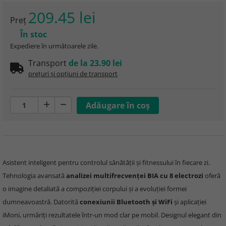
209.45 lei
Preţ
În stoc
Expediere în următoarele zile.
Transport
de la 23.90 lei
prețuri și opțiuni de transport
Asistent inteligent pentru controlul sănătății și fitnessului în fiecare zi.
Tehnologia avansată
analizei multifrecvenței BIA cu 8 electrozi
oferă
o imagine detaliată a compoziției corpului și a evoluției formei
dumneavoastră. Datorită
conexiunii Bluetooth și WiFi
și aplicației
iMoni, urmăriți rezultatele într-un mod clar pe mobil. Designul elegant din