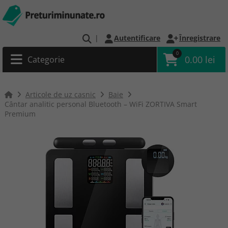
|
Autentificare
Înregistrare
0
0.00 lei
Categorie
Articole de uz casnic
Baie
Cântar analitic personal Bluetooth – WiFi ZORTIVA Smart
Premium