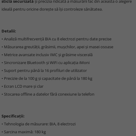
sticlă securizată
și precizia ridicată a măsurării fac din aceasta o alegere
ideală pentru oricine dorește să își controleze sănătatea.
Detalii:
• Analiză multifrecvență BIA cu 8 electrozi pentru date precise
• Măsurarea greutății, grăsimii, mușchilor, apei și masei osoase
• Metrice avansate inclusiv IMC și grăsime viscerală
• Sincronizare Bluetooth și WiFi cu aplicația iMoni
• Suport pentru până la 16 profiluri de utilizator
• Precizie de la 100 g și capacitate de până la 180 kg
• Ecran LCD mare și clar
• Stocarea offline a datelor fără conexiune la telefon
Specificații:
• Tehnologia de măsurare: BIA, 8 electrozi
• Sarcina maximă: 180 kg