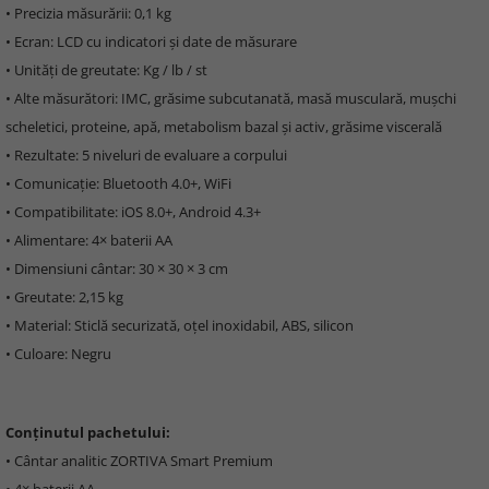
• Precizia măsurării: 0,1 kg
• Ecran: LCD cu indicatori și date de măsurare
• Unități de greutate: Kg / lb / st
• Alte măsurători: IMC, grăsime subcutanată, masă musculară, mușchi
scheletici, proteine, apă, metabolism bazal și activ, grăsime viscerală
• Rezultate: 5 niveluri de evaluare a corpului
• Comunicație: Bluetooth 4.0+, WiFi
• Compatibilitate: iOS 8.0+, Android 4.3+
• Alimentare: 4× baterii AA
• Dimensiuni cântar: 30 × 30 × 3 cm
• Greutate: 2,15 kg
• Material: Sticlă securizată, oțel inoxidabil, ABS, silicon
• Culoare: Negru
Conținutul pachetului:
• Cântar analitic ZORTIVA Smart Premium