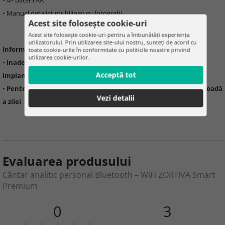
• 4× baterii AA
• Manual detaliat multilingv cu fotografii
Acest site folosește cookie-uri
Acest site folosește cookie-uri pentru a îmbunătăți experiența
utilizatorului. Prin utilizarea site-ului nostru, sunteți de acord cu
Informații importante:
toate cookie-urile în conformitate cu politicile noastre privind
utilizarea cookie-urilor.
•
Inadecvat pentru persoanele cu stimulatoare cardiace sau
Acceptă tot
implanturi
•
Pentru măsurători precise, utilizați întotdeauna aceeași perioadă
Vezi detalii
a zilei
Evaluarea produsului
Cântar analitic personal Bluetooth – WiFi ZORTIVA Smart
Premium
0
3