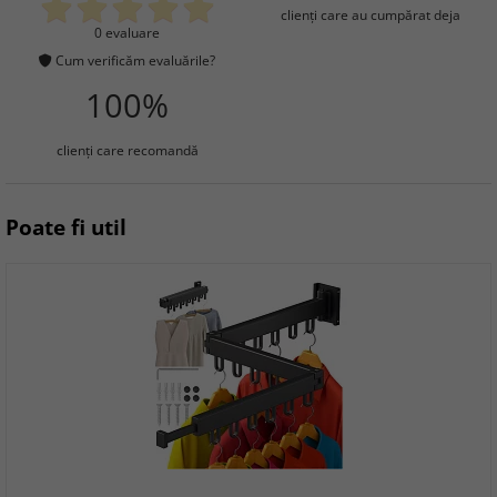
clienţi care au cumpărat deja
0 evaluare
Cum verificăm evaluările?
100%
clienţi care recomandă
Poate fi util