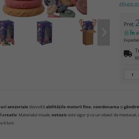
Afişare 
2
Preţ
În 
Expedier
T
pr
curi senzoriale
dezvoltă
abilitățile motorii fine, coordonarea
și
gândire
l creativ
. Materialul moale,
netoxic
este sigur și ca un obiect de mestecat,
la 6 luni.