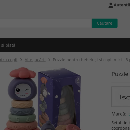
Autentif
 și plată
tru copii
Alte jucării
Puzzle pentru bebeluși și copii mici - 8
Puzzle 
Marcă:
I
Setul de 
coordonar