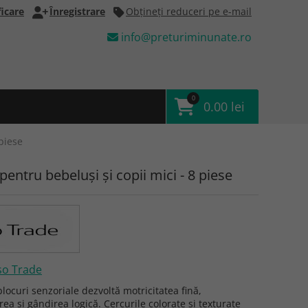
icare
Înregistrare
Obţineţi reduceri pe e-mail
info@preturiminunate.ro
0
0.00 lei
 piese
pentru bebeluși și copii mici - 8 piese
so Trade
blocuri senzoriale dezvoltă motricitatea fină,
ea și gândirea logică. Cercurile colorate și texturate