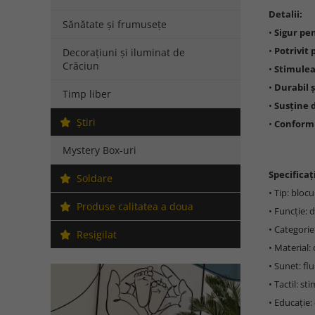
Detalii:
Sănătate și frumusețe
•
Sigur pen
•
Potrivit 
Decorațiuni și iluminat de
Crăciun
•
Stimulea
•
Durabil ș
Timp liber
•
Susține 
Ştiri
•
Conform 
Mystery Box-uri
Specificați
Soldare
• Tip: bloc
Produse calitatea a doua
• Funcție: d
• Categorie
Resigilat
• Material: 
• Sunet: fl
• Tactil: st
• Educație