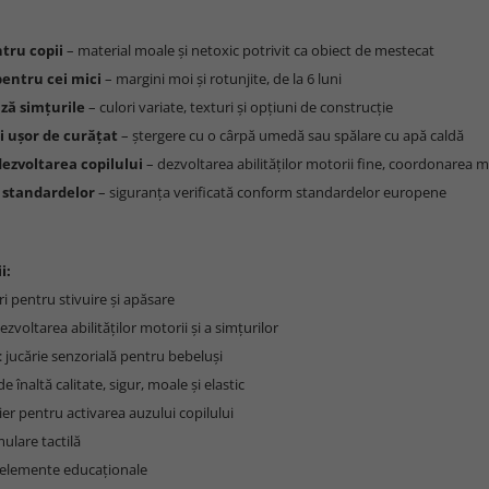
tru copii
– material moale și netoxic potrivit ca obiect de mestecat
pentru cei mici
– margini moi și rotunjite, de la 6 luni
ză simțurile
– culori variate, texturi și opțiuni de construcție
i ușor de curățat
– ștergere cu o cârpă umedă sau spălare cu apă caldă
dezvoltarea copilului
– dezvoltarea abilităților motorii fine, coordonarea m
standardelor
– siguranța verificată conform standardelor europene
i:
uri pentru stivuire și apăsare
ezvoltarea abilităților motorii și a simțurilor
: jucărie senzorială pentru bebeluși
de înaltă calitate, sigur, moale și elastic
uier pentru activarea auzului copilului
imulare tactilă
: elemente educaționale