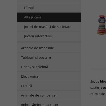
Lămpi
Alte jucării
Jocuri de masă și de societate
Jucării interactive
Articole de uz casnic
Tablouri și postere
Hobby și grădină
Electronice
Set
de blo
Erotică
susțin
jocu
cei mici de 
Animale de companie
Îmbrăcăminte - accesorii