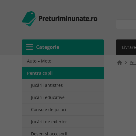
Categorie
Livrare
Auto – Moto
Pen
Pentru copii
Jucării antistres
Jucării educative
Console de jocuri
Jucării de exterior
Desen și accesorii