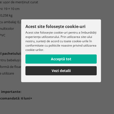
re: ușor de menținut curat
i: 19 × 10 cm
 0,258 kg
cu ambalaj: 0,379 kg
Acest site folosește cookie-uri
multicolor
Acest site folosește cookie-uri pentru a îmbunătăți
 PVC
experiența utilizatorului. Prin utilizarea site-ului
nostru, sunteți de acord cu toate cookie-urile în
conformitate cu politicile noastre privind utilizarea
cookie-urilor.
l pachetului:
Acceptă tot
tru bebeluși și copii mici - 8 piese
n formă de floare
Vezi detalii
 utilizare
i importante:
ecomandată: 6 luni+