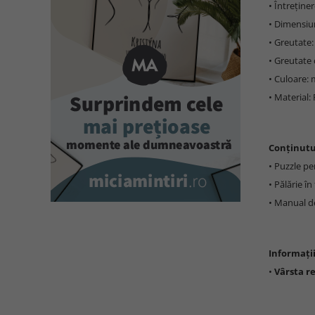
• Întreține
• Dimensiun
• Greutate:
• Greutate 
• Culoare: 
• Material:
Conținutu
• Puzzle pen
• Pălărie î
• Manual de
Informați
•
Vârsta r