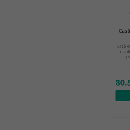
Casă
Casă c
o val
cr
80.