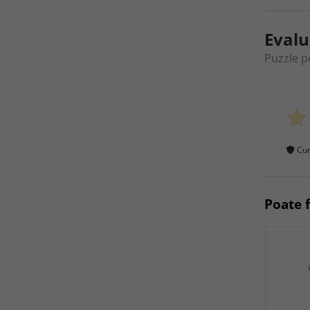
Evalu
Puzzle pe
Cum
Poate f