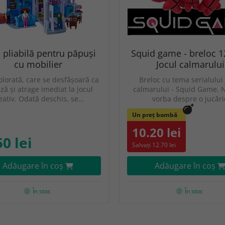
 pliabilă pentru păpuși
Squid game - breloc 1
cu mobilier
Jocul calmarului
olorată, care se desfășoară ca
Breloc cu tema serialului 
iză și atrage imediat la jocul
calmarului - Squid Game. 
eativ. Odată deschis, se…
vorba despre o jucări
Un preț bombă
10.20 lei
50 lei
Salvați 12.70 lei
Adăugare în coş
Adăugare în coş
În stoc
În stoc