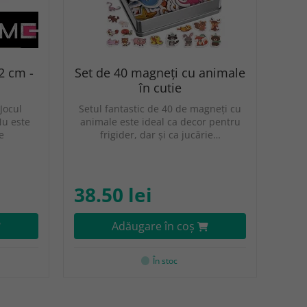
2 cm -
Set de 40 magneți cu animale
în cutie
Jocul
Setul fantastic de 40 de magneți cu
Nu este
animale este ideal ca decor pentru
e
frigider, dar și ca jucărie…
38.50 lei
Adăugare în coş
În stoc