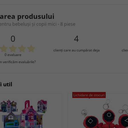
area produsului
ntru bebeluși și copii mici - 8 piese
0
4
clienţi care au cumpărat deja
cli
0 evaluare
 verificăm evaluările?
i util
Lichidare de stocuri