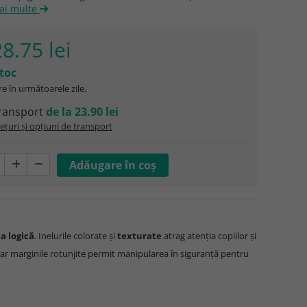
mai multe
8.75 lei
stoc
e în următoarele zile.
ransport
de la 23.90 lei
ețuri și opțiuni de transport
a logică
. Inelurile colorate și
texturate
atrag atenția copiilor și
 iar marginile rotunjite permit manipularea în siguranță pentru