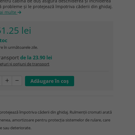
pentru cabina de duș asigură deschiderea și închiderea
ră probleme și le protejează împotriva căderii din ghidaj.
mai multe
1.25 lei
stoc
e în următoarele zile.
ransport
de la 23.90 lei
ețuri și opțiuni de transport
 protejează împotriva căderii din ghidaj. Rulmenții cromati arată
asemenea, amortizoare pentru protecția sistemelor de rulare, care
te sau deteriorate.