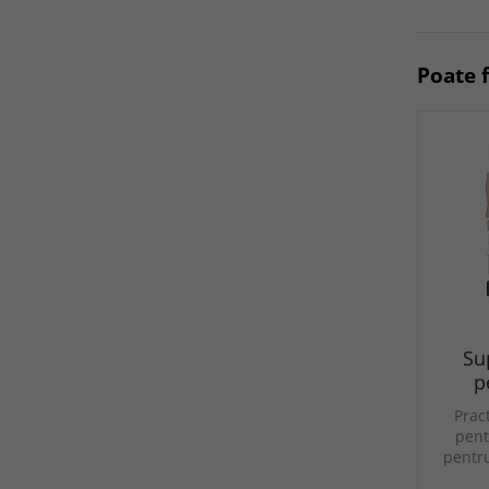
Poate f
Su
p
Prac
pent
pentr