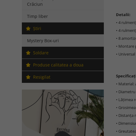
Crăciun
Detalii:
Timp liber
• 4 rulmenț
Ştiri
• 4 rulmenți
• 8 amortiz
Mystery Box-uri
• Montare 
Soldare
• Universal
Produse calitatea a doua
Specificați
Resigilat
• Material:
• Diametru
• Lățimea r
• Grosimea
• Distanța 
• Dimensiun
• Greutatea