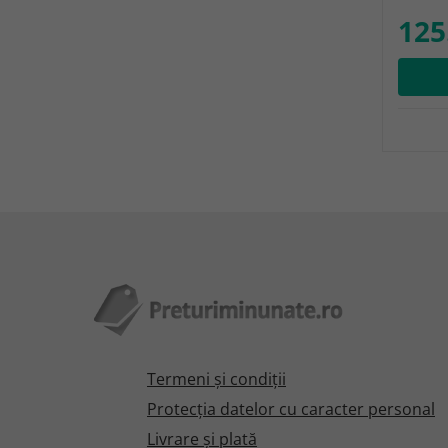
125
Termeni şi condiţii
Protecţia datelor cu caracter personal
Livrare și plată