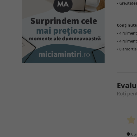
• Greutatea
Conținutu
• 4 rulmenț
• 4 rulmenți
• 8 amorti
Evalu
Roți pen
Cum