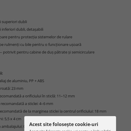
i superiori dubli
 inferiori dubli, detașabili
oare pentru protecția sistemelor de rulare
pe rulmenți cu bile pentru o funcționare ușoară
 – potrivit pentru cabine de duș pătrate și semicirculare
i:
 aliaj de aluminiu, PP + ABS
 roată: 23 mm
ecomandată a orificiului în sticlă: 11–12 mm
 recomandată a sticlei: 4–6 mm
recomandată de la marginea sticlei la centrul orificiului: 18 mm
i: 5,5 x 4 cm
Acest site folosește cookie-uri
 ambalajului: 0,328 kg