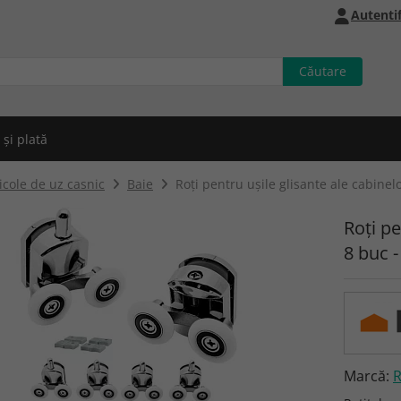
Autentif
 și plată
icole de uz casnic
Baie
Roți pentru ușile glisante ale cabinel
Roți pe
8 buc 
Marcă: