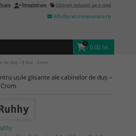
icare
Înregistrare
Obţineţi reduceri pe e-mail
info@preturiminunate.ro
0
0.00 lei
or de duș – 8 buc - Crom
ntru ușile glisante ale cabinelor de duș –
- Crom
Ruhhy