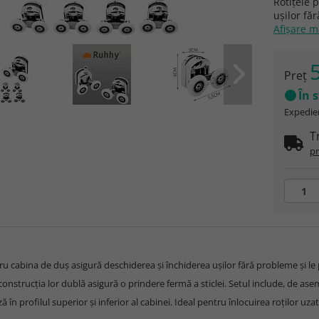
Rotițele 
ușilor fă
Afişare 
5
Preţ
În 
Expedier
T
pr
ru cabina de duș asigură deschiderea și închiderea ușilor fără probleme și le
r construcția lor dublă asigură o prindere fermă a sticlei. Setul include, de 
 în profilul superior și inferior al cabinei. Ideal pentru înlocuirea roților uza