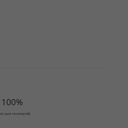
100%
enţi care recomandă