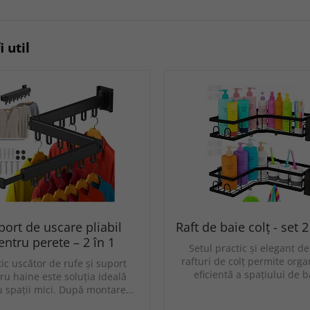
i util
port de uscare pliabil
Raft de baie colț - set 
entru perete – 2 în 1
Setul practic și elegant d
rafturi de colț permite org
tic uscător de rufe și suport
eficientă a spațiului de 
ru haine este soluția ideală
u spații mici. După montare…