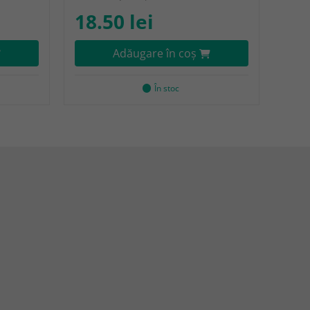
18.50 lei
Adăugare în coş
În stoc