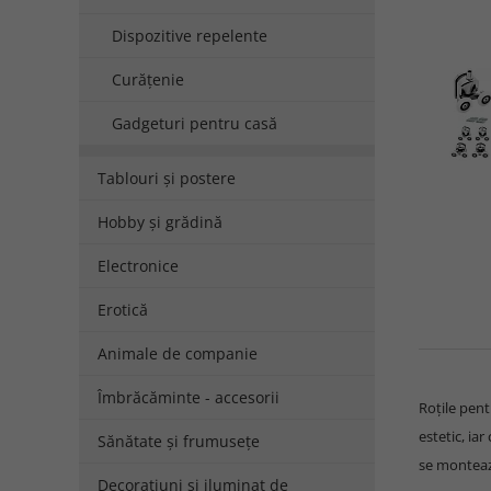
Dispozitive repelente
Curățenie
Gadgeturi pentru casă
Tablouri și postere
Hobby și grădină
Electronice
Erotică
Animale de companie
Îmbrăcăminte - accesorii
Roțile pent
estetic, ia
Sănătate și frumusețe
se montează
Decorațiuni și iluminat de