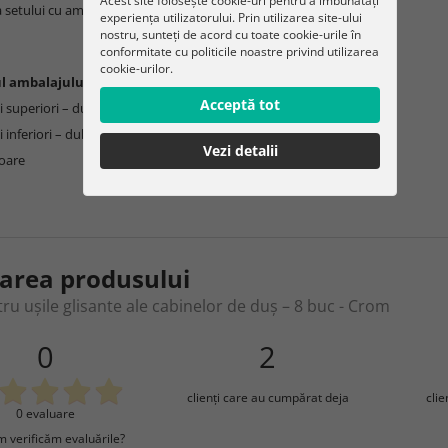
Acest site folosește cookie-uri pentru a îmbunătăți
 setului cu ambalaj: 0,333 kg
experiența utilizatorului. Prin utilizarea site-ului
nostru, sunteți de acord cu toate cookie-urile în
conformitate cu politicile noastre privind utilizarea
cookie-urilor.
l ambalajului:
Acceptă tot
i superiori – dubli
 inferiori – dubli, detașabili
Vezi detalii
zoare
area produsului
tru ușile glisante ale cabinelor de duș – 8 buc - Crom
0
2
clienţi care au cumpărat deja
cli
0 evaluare
 verificăm evaluările?