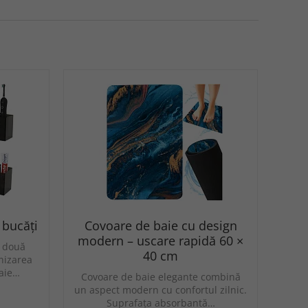
2 bucăți
Covoare de baie cu design
modern – uscare rapidă 60 ×
e două
40 cm
anizarea
baie…
Covoare de baie elegante combină
un aspect modern cu confortul zilnic.
Suprafața absorbantă…