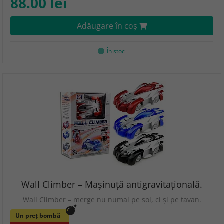
88.00 lei
Adăugare în coş
În stoc
Wall Climber – Maşinuţă antigravitaţională.
Wall Climber – merge nu numai pe sol, ci şi pe tavan.
Un preț bombă