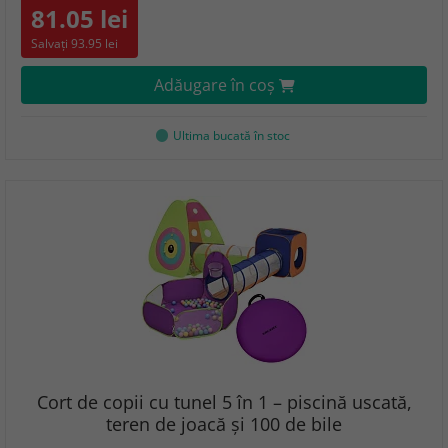
81.05 lei
Salvați 93.95 lei
Adăugare în coş
Ultima bucată în stoc
Cort de copii cu tunel 5 în 1 – piscină uscată,
teren de joacă și 100 de bile