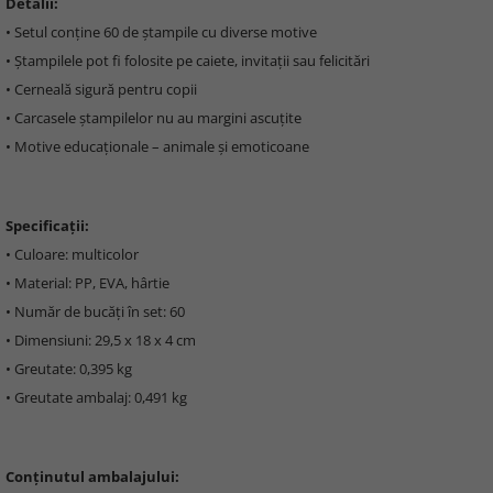
Detalii:
• Setul conține 60 de ștampile cu diverse motive
• Ștampilele pot fi folosite pe caiete, invitații sau felicitări
• Cerneală sigură pentru copii
• Carcasele ștampilelor nu au margini ascuțite
• Motive educaționale – animale și emoticoane
Specificații:
• Culoare: multicolor
• Material: PP, EVA, hârtie
• Număr de bucăți în set: 60
• Dimensiuni: 29,5 x 18 x 4 cm
• Greutate: 0,395 kg
• Greutate ambalaj: 0,491 kg
Conținutul ambalajului: